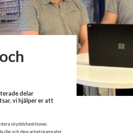
 och
aterade delar
ar, vi hjälper er att
entera skyddsfunktioner.
da dig och dina arbetskamrater,