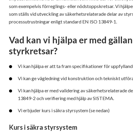
som exempelvis förreglings- eller nödstoppskretsar. Vi hjälper
som ställs vid utveckling av säkerhetsrelaterade delar av sty
processutrustningar enligt standard EN ISO 13849-1.
Vad kan vi hjälpa er med gälla
styrkretsar?
Vi kan hjälpa er att ta fram specifikationer för uppfylland
Vi kan ge vägledning vid konstruktion och tekniskt utfö
Vi kan hjälpa er med validering av säkerhetsrelaterade d
13849-2 och verifiering med hjälp av SISTEMA.
Vi erbjuder kurs i säkra styrsystem (se nedan)
Kurs i säkra styrsystem